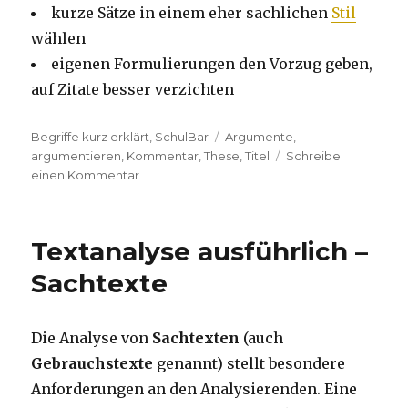
kurze Sätze in einem eher sachlichen
Stil
wählen
eigenen Formulierungen den Vorzug geben,
auf Zitate besser verzichten
Kategorien
Begriffe kurz erklärt
,
SchulBar
Tags
Argumente
,
argumentieren
,
Kommentar
,
These
,
Titel
Schreibe
einen Kommentar
zu
Kommentar
Textanalyse ausführlich –
Sachtexte
Die Analyse von
Sachtexten
(auch
Gebrauchstexte
genannt) stellt besondere
Anforderungen an den Analysierenden. Eine