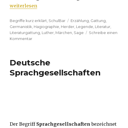
„Legende – Begriffs- und Sachgeschichte“
weiterlesen
Kategorien
Begriffe kurz erklärt
,
SchulBar
Tags
Erzählung
,
Gattung
,
Germanistik
,
Hagiographie
,
Herder
,
Legende
,
Literatur
,
Literaturgattung
,
Luther
,
Märchen
,
Sage
Schreibe einen
Kommentar
zu
Legende
–
Begriffs-
Deutsche
und
Sachgeschichte
Sprachgesellschaften
Der Begriff
Sprachgesellschaften
bezeichnet