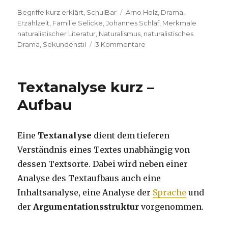
Kategorien
Begriffe kurz erklärt
,
SchulBar
Tags
Arno Holz
,
Drama
,
Erzählzeit
,
Familie Selicke
,
Johannes Schlaf
,
Merkmale
naturalistischer Literatur
,
Naturalismus
,
naturalistisches
Drama
,
Sekundenstil
3 Kommentare
zu
Sekundenstil
Textanalyse kurz –
Aufbau
Eine
Textanalyse
dient dem tieferen
Verständnis eines Textes unabhängig von
dessen Textsorte. Dabei wird neben einer
Analyse des Textaufbaus auch eine
Inhaltsanalyse, eine Analyse der
Sprache
und
der
Argumentationsstruktur
vorgenommen.