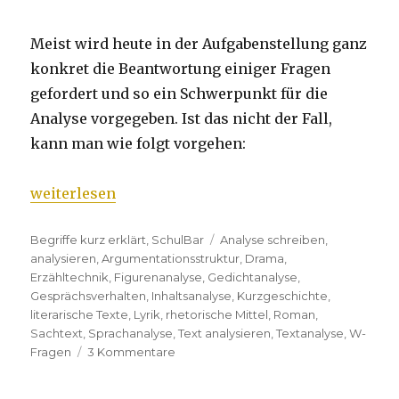
Meist wird heute in der Aufgabenstellung ganz
konkret die Beantwortung einiger Fragen
gefordert und so ein Schwerpunkt für die
Analyse vorgegeben. Ist das nicht der Fall,
kann man wie folgt vorgehen:
„Textanalyse ausführlich“
weiterlesen
Kategorien
Begriffe kurz erklärt
,
SchulBar
Tags
Analyse schreiben
,
analysieren
,
Argumentationsstruktur
,
Drama
,
Erzähltechnik
,
Figurenanalyse
,
Gedichtanalyse
,
Gesprächsverhalten
,
Inhaltsanalyse
,
Kurzgeschichte
,
literarische Texte
,
Lyrik
,
rhetorische Mittel
,
Roman
,
Sachtext
,
Sprachanalyse
,
Text analysieren
,
Textanalyse
,
W-
Fragen
3 Kommentare
zu
Textanalyse
ausführlich