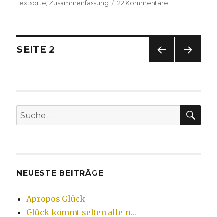
Textsorte
,
Zusammenfassung
22 Kommentare
zu
Textanalyse
kurz
–
Aufbau
Beitragsnavigation
SEITE
2
VOR
NÄC
HERI
HSTE
GE
SEIT
SEIT
E
E
SU
Suche
nach:
NEUESTE BEITRÄGE
Apropos Glück
Glück kommt selten allein…