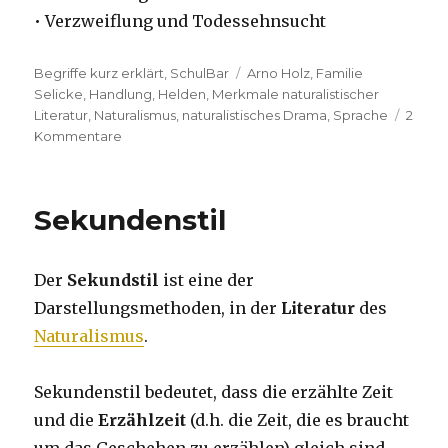
• Verzweiflung und Todessehnsucht
Kategorien
Begriffe kurz erklärt
,
SchulBar
Tags
Arno Holz
,
Familie
Selicke
,
Handlung
,
Helden
,
Merkmale naturalistischer
Literatur
,
Naturalismus
,
naturalistisches Drama
,
Sprache
2
Kommentare
zu
Das
Drama
im
Sekundenstil
Naturalismus:
Familie
Selicke
Der
Sekundstil
ist eine der
Darstellungsmethoden, in der
Literatur
des
Naturalismus
.
Sekundenstil bedeutet, dass die erzählte Zeit
und die
Erzählzeit
(d.h. die Zeit, die es braucht