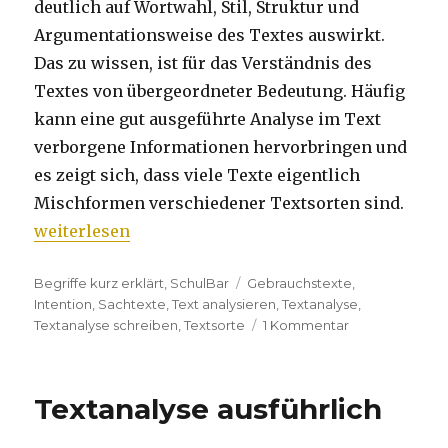
deutlich auf Wortwahl, Stil, Struktur und
Argumentationsweise des Textes auswirkt.
Das zu wissen, ist für das Verständnis des
Textes von übergeordneter Bedeutung. Häufig
kann eine gut ausgeführte Analyse im Text
verborgene Informationen hervorbringen und
es zeigt sich, dass viele Texte eigentlich
Mischformen verschiedener Textsorten sind.
„Textanalyse ausführlich – Sachtexte“
weiterlesen
Kategorien
Begriffe kurz erklärt
,
SchulBar
Tags
Gebrauchstexte
,
Intention
,
Sachtexte
,
Text analysieren
,
Textanalyse
,
Textanalyse schreiben
,
Textsorte
1 Kommentar
zu
Textanalyse
ausführlich
–
Textanalyse ausführlich
Sachtexte