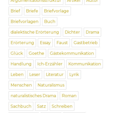
Argumentationsstruktur
Artikel
Autor
Brief
Briefe
Briefvorlage
Briefvorlagen
Buch
dialektische Erörterung
Dichter
Drama
Erörterung
Essay
Faust
Gastbetrieb
Glück
Goethe
Gästekommunikation
Handlung
Ich-Erzähler
Kommunikation
Leben
Leser
Literatur
Lyrik
Menschen
Naturalismus
naturalistisches Drama
Roman
Sachbuch
Satz
Schreiben