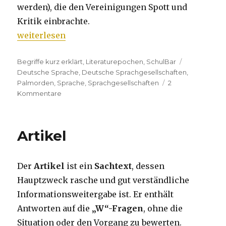
werden), die den Vereinigungen Spott und
Kritik einbrachte.
„Deutsche Sprachgesellschaften“
weiterlesen
Kategorien
Begriffe kurz erklärt
,
Literaturepochen
,
SchulBar
Tags
Deutsche Sprache
,
Deutsche Sprachgesellschaften
,
Palmorden
,
Sprache
,
Sprachgesellschaften
2
Kommentare
zu
Deutsche
Sprachgesellschaften
Artikel
Der
Artikel
ist ein
Sachtext
, dessen
Hauptzweck rasche und gut verständliche
Informationsweitergabe ist. Er enthält
Antworten auf die
„W“-Fragen
, ohne die
Situation oder den Vorgang zu bewerten.