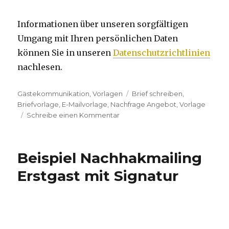
Informationen über unseren sorgfältigen
Umgang mit Ihren persönlichen Daten
können Sie in unseren
Datenschutzrichtlinien
nachlesen.
Kategorien
Gästekommunikation
,
Vorlagen
Tags
Brief schreiben
,
Briefvorlage
,
E-Mailvorlage
,
Nachfrage Angebot
,
Vorlage
Schreibe einen Kommentar
zu
Beispiel
Nachhakmailing
Gäste
Beispiel Nachhakmailing
mit
Signatur
Erstgast mit Signatur