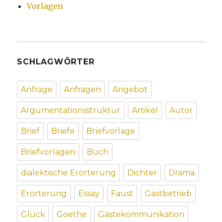
Vorlagen
SCHLAGWÖRTER
Anfrage
Anfragen
Angebot
Argumentationsstruktur
Artikel
Autor
Brief
Briefe
Briefvorlage
Briefvorlagen
Buch
dialektische Erörterung
Dichter
Drama
Erörterung
Essay
Faust
Gastbetrieb
Glück
Goethe
Gästekommunikation