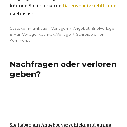
können Sie in unseren
Datenschutzrichtlinien
nachlesen.
Kategorien
Gästekommunikation
,
Vorlagen
Tags
Angebot
,
Briefvorlage
,
E-Mail-Vorlage
,
Nachhak
,
Vorlage
Schreibe einen
Kommentar
zu
Beispiel
Nachhakmailing
Erstgast
Nachfragen oder verloren
mit
Signatur
geben?
Sie haben ein Angebot verschickt und einige