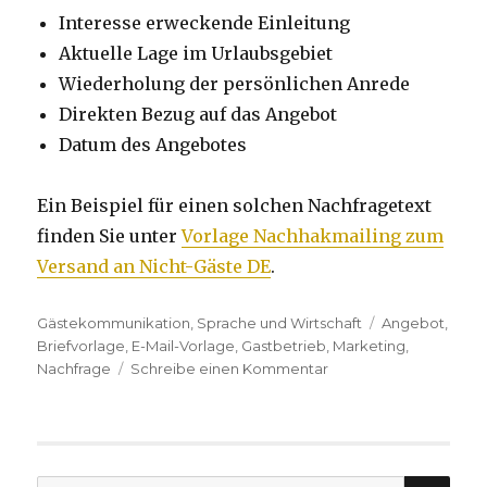
Interesse erweckende Einleitung
Aktuelle Lage im Urlaubsgebiet
Wiederholung der persönlichen Anrede
Direkten Bezug auf das Angebot
Datum des Angebotes
Ein Beispiel für einen solchen Nachfragetext
finden Sie unter
Vorlage Nachhakmailing zum
Versand an Nicht-Gäste DE
.
Kategorien
Gästekommunikation
,
Sprache und Wirtschaft
Tags
Angebot
,
Briefvorlage
,
E-Mail-Vorlage
,
Gastbetrieb
,
Marketing
,
Nachfrage
Schreibe einen Kommentar
zu
Nachfragen
oder
verloren
geben?
SU