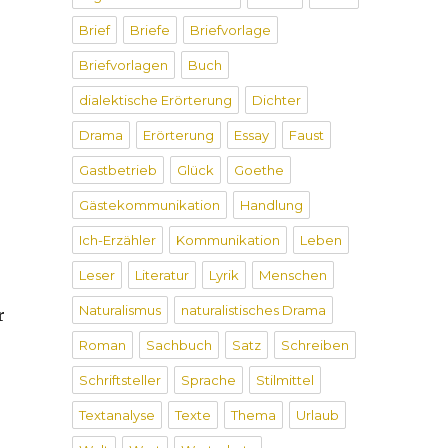
Brief
Briefe
Briefvorlage
Briefvorlagen
Buch
dialektische Erörterung
Dichter
Drama
Erörterung
Essay
Faust
Gastbetrieb
Glück
Goethe
Gästekommunikation
Handlung
Ich-Erzähler
Kommunikation
Leben
Leser
Literatur
Lyrik
Menschen
Naturalismus
naturalistisches Drama
r
Roman
Sachbuch
Satz
Schreiben
Schriftsteller
Sprache
Stilmittel
Textanalyse
Texte
Thema
Urlaub