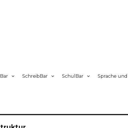
sBar
SchreibBar
SchulBar
Sprache und 
truktur