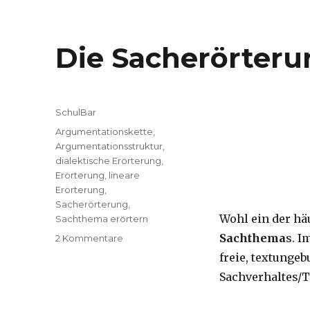
Die Sacherörteru
Kategorien
SchulBar
Tags
Argumentationskette
,
Argumentationsstruktur
,
dialektische Erörterung
,
Erörterung
,
lineare
Erörterung
,
Sacherörterung
,
Wohl ein der hä
Sachthema erörtern
Sachthema
s. I
2 Kommentare
zu
Die
freie, textunge
Sacherörterung
Sachverhaltes/