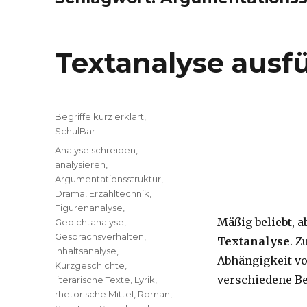
Textanalyse ausfü
Kategorien
Begriffe kurz erklärt
,
SchulBar
Tags
Analyse schreiben
,
analysieren
,
Argumentationsstruktur
,
Drama
,
Erzähltechnik
,
Figurenanalyse
,
Mäßig beliebt, 
Gedichtanalyse
,
Gesprächsverhalten
,
Textanalyse
. 
Inhaltsanalyse
,
Abhängigkeit vo
Kurzgeschichte
,
verschiedene Be
literarische Texte
,
Lyrik
,
rhetorische Mittel
,
Roman
,