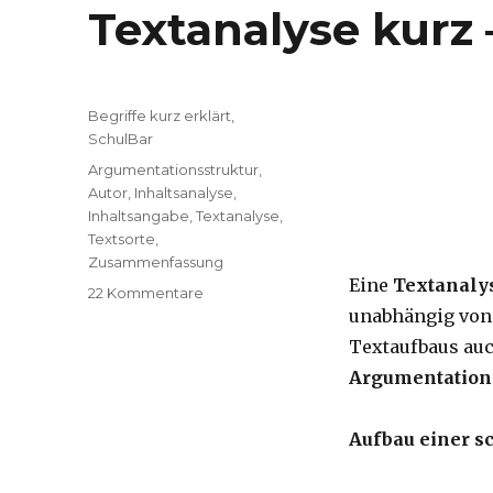
Textanalyse kurz
Kategorien
Begriffe kurz erklärt
,
SchulBar
Tags
Argumentationsstruktur
,
Autor
,
Inhaltsanalyse
,
Inhaltsangabe
,
Textanalyse
,
Textsorte
,
Zusammenfassung
Eine
Textanaly
22 Kommentare
zu
unabhängig von 
Textanalyse
kurz
Textaufbaus auc
–
Argumentation
Aufbau
Aufbau einer s