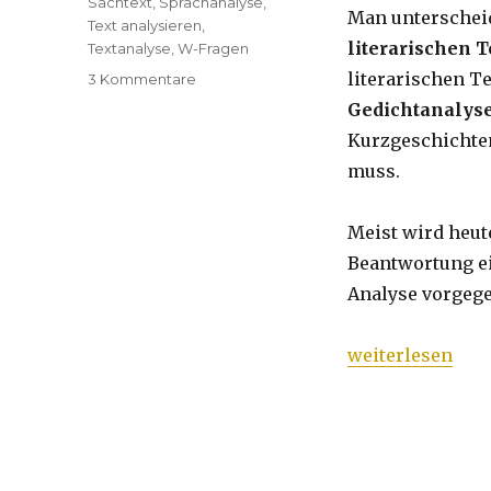
Sachtext
,
Sprachanalyse
,
Man unterscheid
Text analysieren
,
literarischen 
Textanalyse
,
W-Fragen
literarischen T
3 Kommentare
zu
Textanalyse
Gedichtanalys
ausführlich
Kurzgeschichte
muss.
Meist wird heut
Beantwortung ei
Analyse vorgegeb
„Textanalyse au
weiterlesen