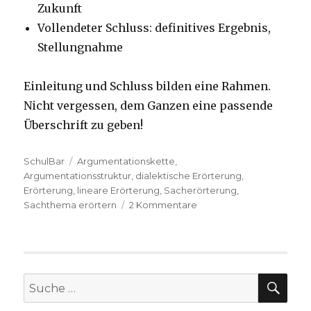
Zukunft
Vollendeter Schluss: definitives Ergebnis,
Stellungnahme
Einleitung und Schluss bilden eine Rahmen.
Nicht vergessen, dem Ganzen eine passende
Überschrift zu geben!
Kategorien
SchulBar
Tags
Argumentationskette
,
Argumentationsstruktur
,
dialektische Erörterung
,
Erörterung
,
lineare Erörterung
,
Sacherörterung
,
Sachthema erörtern
2 Kommentare
zu
Die
Sacherörterung
SU
Suche
nach: