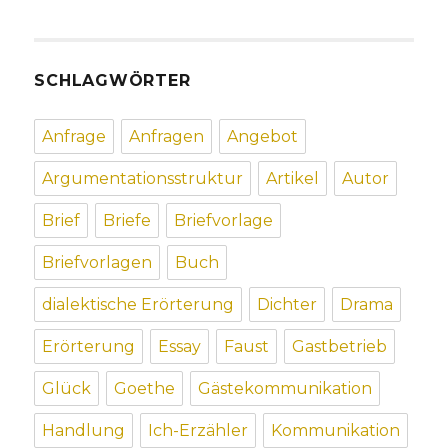
SCHLAGWÖRTER
Anfrage
Anfragen
Angebot
Argumentationsstruktur
Artikel
Autor
Brief
Briefe
Briefvorlage
Briefvorlagen
Buch
dialektische Erörterung
Dichter
Drama
Erörterung
Essay
Faust
Gastbetrieb
Glück
Goethe
Gästekommunikation
Handlung
Ich-Erzähler
Kommunikation