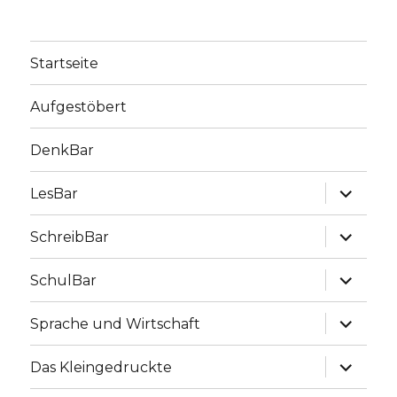
Startseite
Aufgestöbert
DenkBar
Unterme
LesBar
anzeige
Unterme
SchreibBar
anzeige
Unterme
SchulBar
anzeige
Unterme
Sprache und Wirtschaft
anzeige
Unterme
Das Kleingedruckte
anzeige