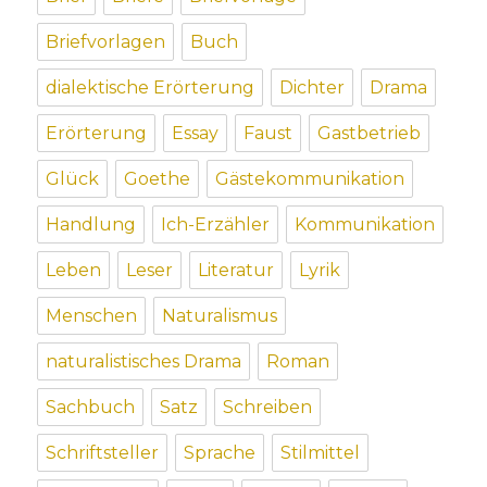
Briefvorlagen
Buch
dialektische Erörterung
Dichter
Drama
Erörterung
Essay
Faust
Gastbetrieb
Glück
Goethe
Gästekommunikation
Handlung
Ich-Erzähler
Kommunikation
Leben
Leser
Literatur
Lyrik
Menschen
Naturalismus
naturalistisches Drama
Roman
Sachbuch
Satz
Schreiben
Schriftsteller
Sprache
Stilmittel