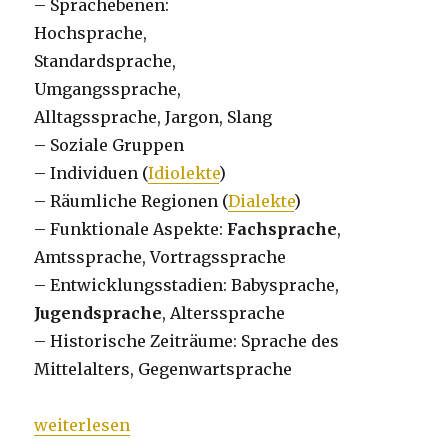
– Sprachebenen:
Hochsprache,
Standardsprache,
Umgangssprache,
Alltagssprache, Jargon, Slang
– Soziale Gruppen
– Individuen (
Idiolekte
)
– Räumliche Regionen (
Dialekte
)
– Funktionale Aspekte:
Fachsprache
,
Amtssprache, Vortragssprache
– Entwicklungsstadien: Babysprache,
Jugendsprache
, Alterssprache
– Historische Zeiträume: Sprache des
Mittelalters, Gegenwartsprache
„Bedeutung der Sprachebenen, Fachsprachen und 
weiterlesen