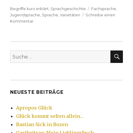
Kategorien
Begriffe kurz erklärt
,
Sprachgeschichte
Tags
Fachsprache
,
Jugendsprache
,
Sprache
,
Varietäten
Schreibe einen
Kommentar
zu
Bedeutung
der
Sprachebenen,
Fachsprachen
und
SU
Suche
Jargons
nach:
NEUESTE BEITRÄGE
Apropos Glück
Glück kommt selten allein…
Bastian Sick in Bozen
Gastbeitrag: Mein Lieblingsbuch