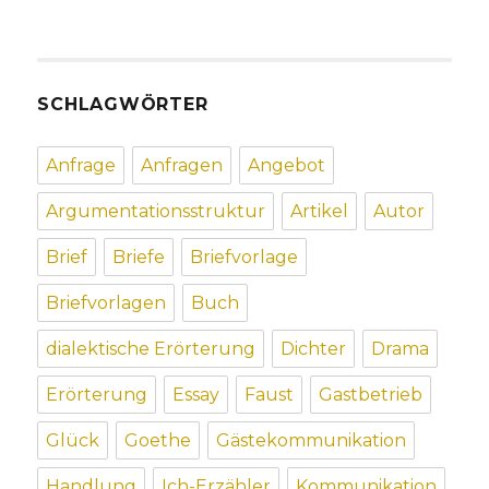
SCHLAGWÖRTER
Anfrage
Anfragen
Angebot
Argumentationsstruktur
Artikel
Autor
Brief
Briefe
Briefvorlage
Briefvorlagen
Buch
dialektische Erörterung
Dichter
Drama
Erörterung
Essay
Faust
Gastbetrieb
Glück
Goethe
Gästekommunikation
Handlung
Ich-Erzähler
Kommunikation