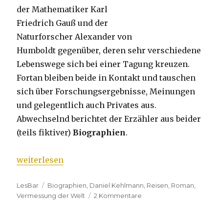
der Mathematiker Karl
Friedrich Gauß und der
Naturforscher Alexander von
Humboldt gegenüber, deren sehr verschiedene
Lebenswege sich bei einer Tagung kreuzen.
Fortan bleiben beide in Kontakt und tauschen
sich über Forschungsergebnisse, Meinungen
und gelegentlich auch Privates aus.
Abwechselnd berichtet der Erzähler aus beider
(teils fiktiver)
Biographien
.
„Daniel Kehlmann „Die Vermessung der Welt““
weiterlesen
Kategorien
LesBar
Tags
Biographien
,
Daniel Kehlmann
,
Reisen
,
Roman
,
Vermessung der Welt
2 Kommentare
zu
Daniel
Kehlmann