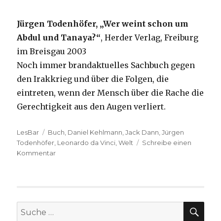
Jürgen Todenhöfer, „Wer weint schon um
Abdul und Tanaya?“
, Herder Verlag, Freiburg
im Breisgau 2003
Noch immer brandaktuelles Sachbuch gegen
den Irakkrieg und über die Folgen, die
eintreten, wenn der Mensch über die Rache die
Gerechtigkeit aus den Augen verliert.
Kategorien
LesBar
Tags
Buch
,
Daniel Kehlmann
,
Jack Dann
,
Jürgen
Todenhöfer
,
Leonardo da Vinci
,
Welt
Schreibe einen
Kommentar
zu
Welttag
des
Buches
SU
Suche