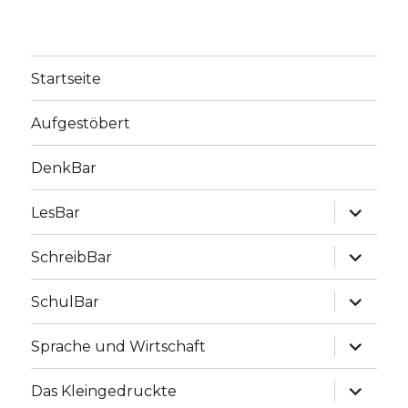
Startseite
Aufgestöbert
DenkBar
Unterme
LesBar
anzeige
Unterme
SchreibBar
anzeige
Unterme
SchulBar
anzeige
Unterme
Sprache und Wirtschaft
anzeige
Unterme
Das Kleingedruckte
anzeige