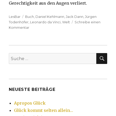
Gerechtigkeit aus den Augen verliert.
Kategorien
LesBar
Tags
Buch
,
Daniel Kehlmann
,
Jack Dann
,
Jürgen
Todenhöfer
,
Leonardo da Vinci
,
Welt
Schreibe einen
Kommentar
zu
Welttag
des
Buches
SU
Suche
nach:
NEUESTE BEITRÄGE
Apropos Glück
Glück kommt selten allein…