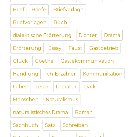
Brief
Briefe
Briefvorlage
Briefvorlagen
Buch
dialektische Erörterung
Dichter
Drama
Erörterung
Essay
Faust
Gastbetrieb
Glück
Goethe
Gästekommunikation
Handlung
Ich-Erzähler
Kommunikation
Leben
Leser
Literatur
Lyrik
Menschen
Naturalismus
naturalistisches Drama
Roman
Sachbuch
Satz
Schreiben