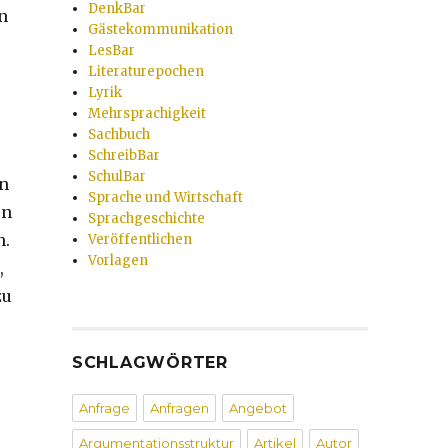
DenkBar
n
Gästekommunikation
LesBar
Literaturepochen
Lyrik
Mehrsprachigkeit
Sachbuch
SchreibBar
SchulBar
n
Sprache und Wirtschaft
en
Sprachgeschichte
n.
Veröffentlichen
Vorlagen
,
zu
SCHLAGWÖRTER
Anfrage
Anfragen
Angebot
Argumentationsstruktur
Artikel
Autor