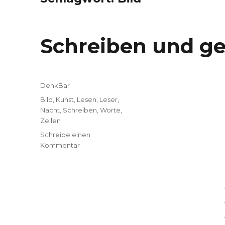
Schreiben und g
Kategorien
DenkBar
Tags
Bild
,
Kunst
,
Lesen
,
Leser
,
Nacht
,
Schreiben
,
Worte
,
Zeilen
Schreibe einen
Kommentar
zu
Schreiben
und
gelesen
werden