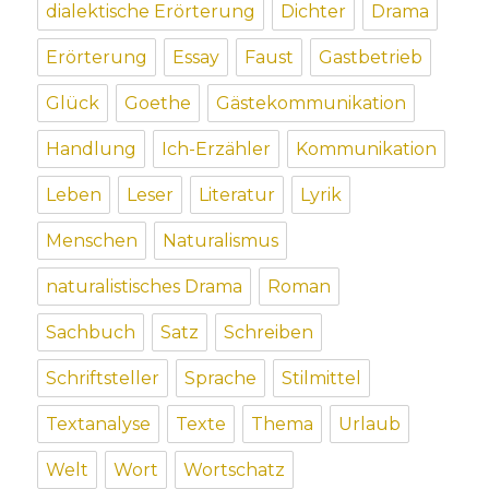
dialektische Erörterung
Dichter
Drama
Erörterung
Essay
Faust
Gastbetrieb
Glück
Goethe
Gästekommunikation
Handlung
Ich-Erzähler
Kommunikation
Leben
Leser
Literatur
Lyrik
Menschen
Naturalismus
naturalistisches Drama
Roman
Sachbuch
Satz
Schreiben
Schriftsteller
Sprache
Stilmittel
Textanalyse
Texte
Thema
Urlaub
Welt
Wort
Wortschatz