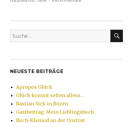
Naturalismus
,
Taine
6 Kommentare
zu
Milieutheorie
SU
Suche
nach:
NEUESTE BEITRÄGE
Apropos Glück
Glück kommt selten allein…
Bastian Sick in Bozen
Gastbeitrag: Mein Lieblingsbuch
Buch-Kleinod an der Unstrut