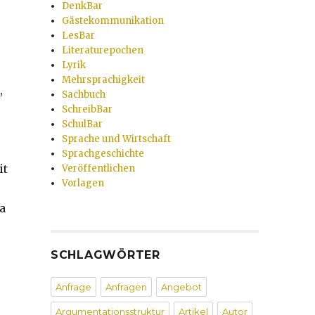
DenkBar
Gästekommunikation
LesBar
Literaturepochen
Lyrik
Mehrsprachigkeit
,
Sachbuch
SchreibBar
SchulBar
Sprache und Wirtschaft
Sprachgeschichte
it
Veröffentlichen
Vorlagen
a
SCHLAGWÖRTER
Anfrage
Anfragen
Angebot
Argumentationsstruktur
Artikel
Autor