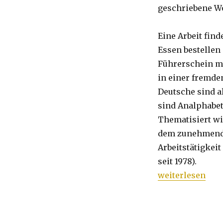
Worte
geschriebene Wo
Eine Arbeit find
Essen bestellen
Führerschein ma
in einer fremden
Deutsche sind a
sind Analphabet
Thematisiert w
dem zunehmende
Arbeitstätigkei
seit 1978).
„Menschen ohn
weiterlesen