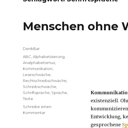
Menschen ohne 
Kategorien
DenkBar
Tags
ABC
,
Alphabetisierung
,
Analphabetismus
,
Kommunikation
,
Leseschwäche
,
Rechtschreibschwäche
,
Schreibschwäche
,
Kommunikatio
Schriftsprache
,
Sprache
,
Texte
existenziell. O
Schreibe einen
kommunizieren, 
Kommentar
zu
Entwicklung, ke
Menschen
gesprochene
Sp
ohne