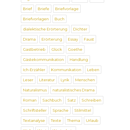
Brief
Briefe
Briefvorlage
Briefvorlagen
Buch
dialektische Erörterung
Dichter
Drama
Erörterung
Essay
Faust
Gastbetrieb
Glück
Goethe
Gästekommunikation
Handlung
Ich-Erzähler
Kommunikation
Leben
Leser
Literatur
Lyrik
Menschen
Naturalismus
naturalistisches Drama
Roman
Sachbuch
Satz
Schreiben
Schriftsteller
Sprache
Stilmittel
Textanalyse
Texte
Thema
Urlaub