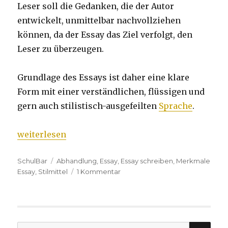
Leser soll die Gedanken, die der Autor
entwickelt, unmittelbar nachvollziehen
können, da der Essay das Ziel verfolgt, den
Leser zu überzeugen.
Grundlage des Essays ist daher eine klare
Form mit einer verständlichen, flüssigen und
gern auch stilistisch-ausgefeilten
Sprache
.
„Essay“
weiterlesen
Kategorien
SchulBar
Tags
Abhandlung
,
Essay
,
Essay schreiben
,
Merkmale
Essay
,
Stilmittel
1 Kommentar
zu
Essay
SU