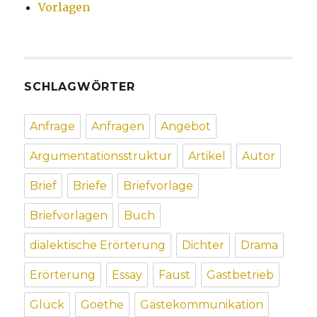
Vorlagen
SCHLAGWÖRTER
Anfrage
Anfragen
Angebot
Argumentationsstruktur
Artikel
Autor
Brief
Briefe
Briefvorlage
Briefvorlagen
Buch
dialektische Erörterung
Dichter
Drama
Erörterung
Essay
Faust
Gastbetrieb
Glück
Goethe
Gästekommunikation