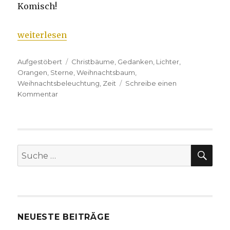
Komisch!
„Weihnachtsgedanken“
weiterlesen
Kategorien
Aufgestöbert
Tags
Christbäume
,
Gedanken
,
Lichter
,
Orangen
,
Sterne
,
Weihnachtsbaum
,
Weihnachtsbeleuchtung
,
Zeit
Schreibe einen
Kommentar
zu
Weihnachtsgedanken
SU
Suche
nach:
NEUESTE BEITRÄGE