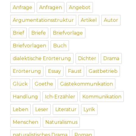
Anfrage
Anfragen
Angebot
Argumentationsstruktur
Artikel
Autor
Brief
Briefe
Briefvorlage
Briefvorlagen
Buch
dialektische Erörterung
Dichter
Drama
Erörterung
Essay
Faust
Gastbetrieb
Glück
Goethe
Gästekommunikation
Handlung
Ich-Erzähler
Kommunikation
Leben
Leser
Literatur
Lyrik
Menschen
Naturalismus
naturalistisches Drama
Roman