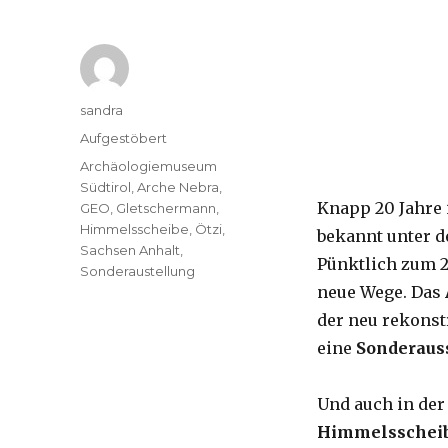
Autor
sandra
Kategorien
Aufgestöbert
Tags
Archäologiemuseum
Südtirol
,
Arche Nebra
,
Knapp 20 Jahre i
GEO
,
Gletschermann
,
Himmelsscheibe
,
Ötzi
,
bekannt unter
Sachsen Anhalt
,
Pünktlich zum 2
Sonderaustellung
neue Wege. Das
der neu rekonst
eine
Sonderaus
Und auch in de
Himmelsschei