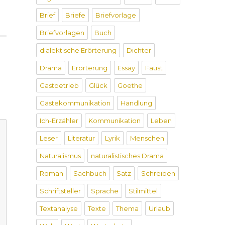
Brief
Briefe
Briefvorlage
Briefvorlagen
Buch
dialektische Erörterung
Dichter
Drama
Erörterung
Essay
Faust
Gastbetrieb
Glück
Goethe
Gästekommunikation
Handlung
Ich-Erzähler
Kommunikation
Leben
Leser
Literatur
Lyrik
Menschen
Naturalismus
naturalistisches Drama
Roman
Sachbuch
Satz
Schreiben
Schriftsteller
Sprache
Stilmittel
Textanalyse
Texte
Thema
Urlaub