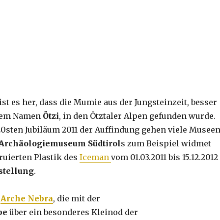
st es her, dass die Mumie aus der Jungsteinzeit, besser
 dem Namen
Ötzi
, in den Ötztaler Alpen gefunden wurde.
0sten Jubiläum 2011 der Auffindung gehen viele Musee
Archäologiemuseum Südtirol
s zum Beispiel widmet
ruierten Plastik des
Iceman
vom 01.03.2011 bis 15.12.2012
stellung
.
r
Arche Nebra
, die mit der
be
über ein besonderes Kleinod der