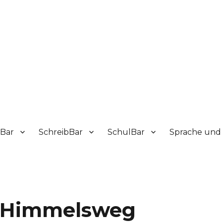
sBar
SchreibBar
SchulBar
Sprache und 
m Himmelsweg