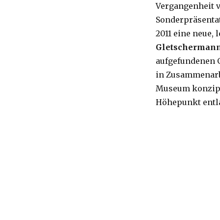
Vergangenheit ve
Sonderpräsentat
2011 eine neue, 
Gletscherman
aufgefundenen G
in Zusammenarb
Museum konzipie
Höhepunkt ent