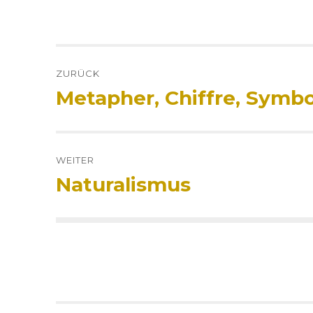
Beitrags-
ZURÜCK
Navigation
Metapher, Chiffre, Symbol
Vorheriger
Beitrag:
WEITER
Naturalismus
Nächster
Beitrag: