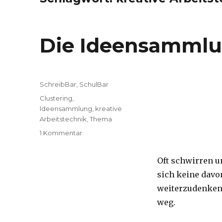
Die Ideensamml
Kategorien
SchreibBar
,
SchulBar
Tags
Clustering
,
Ideensammlung
,
kreative
Arbeitstechnik
,
Thema
1 Kommentar
zu
Die
Ideensammlung
Oft schwirren u
sich keine davon
weiterzudenken u
weg.