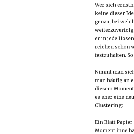
Wer sich ernsth
keine dieser Id
genau, bei welc
weiterzuverfolge
er in jede Hosen
reichen schon w
festzuhalten. S
Nimmt man sich 
man häufig an e
diesem Moment 
es eher eine neu
Clustering
:
Ein Blatt Papier
Moment inne hal