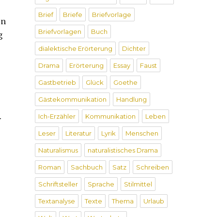
Brief
Briefe
Briefvorlage
en
Briefvorlagen
Buch
g
dialektische Erörterung
Dichter
Drama
Erörterung
Essay
Faust
Gastbetrieb
Glück
Goethe
Gästekommunikation
Handlung
.
Ich-Erzähler
Kommunikation
Leben
Leser
Literatur
Lyrik
Menschen
Naturalismus
naturalistisches Drama
Roman
Sachbuch
Satz
Schreiben
Schriftsteller
Sprache
Stilmittel
Textanalyse
Texte
Thema
Urlaub