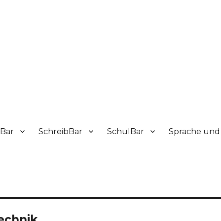
sBar
SchreibBar
SchulBar
Sprache und 
technik