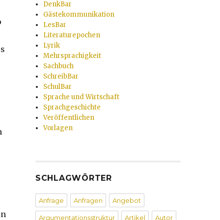
DenkBar
Gästekommunikation
o
LesBar
Literaturepochen
Lyrik
ss
Mehrsprachigkeit
Sachbuch
SchreibBar
SchulBar
Sprache und Wirtschaft
Sprachgeschichte
Veröffentlichen
Vorlagen
n
SCHLAGWÖRTER
Anfrage
Anfragen
Angebot
in
Argumentationsstruktur
Artikel
Autor