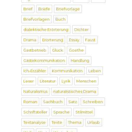
Brief
Briefe
Briefvorlage
Briefvorlagen
Buch
dialektische Erörterung
Dichter
Drama
Erörterung
Essay
Faust
Gastbetrieb
Glück
Goethe
Gästekommunikation
Handlung
Ich-Erzähler
Kommunikation
Leben
Leser
Literatur
Lyrik
Menschen
Naturalismus
naturalistisches Drama
Roman
Sachbuch
Satz
Schreiben
Schriftsteller
Sprache
Stilmittel
Textanalyse
Texte
Thema
Urlaub