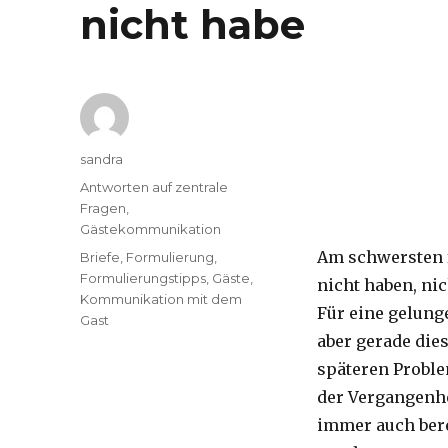
nicht habe
Autor
sandra
Kategorien
Antworten auf zentrale
Fragen
,
Gästekommunikation
Am schwersten f
Tags
Briefe
,
Formulierung
,
Formulierungstipps
,
Gäste
,
nicht haben, ni
Kommunikation mit dem
Für eine gelun
Gast
aber gerade die
späteren Proble
der Vergangenhe
immer auch bere