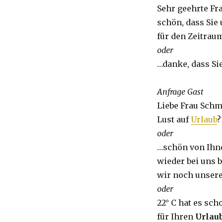
Sehr geehrte Fr
schön, dass Sie
für den Zeitrau
oder
…danke, dass Si
Anfrage Gast
Liebe Frau Schm
Lust auf
Urlaub
?
oder
…schön von Ihne
wieder bei uns
wir noch unser
oder
22° C hat es sch
für Ihren
Urlau