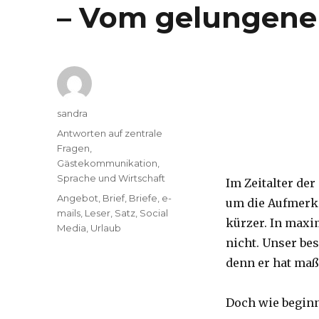
– Vom gelungene
Autor
sandra
Kategorien
Antworten auf zentrale
Fragen
,
Gästekommunikation
,
Sprache und Wirtschaft
Im Zeitalter der
Tags
Angebot
,
Brief
,
Briefe
,
e-
um die Aufmerks
mails
,
Leser
,
Satz
,
Social
kürzer. In maxi
Media
,
Urlaub
nicht. Unser be
denn er hat maß
Doch wie begin