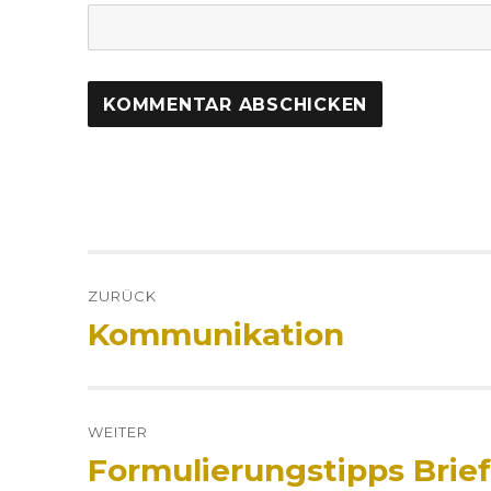
Beitrags-
ZURÜCK
Navigation
Kommunikation
Vorheriger
Beitrag:
WEITER
Formulierungstipps Brie
Nächster