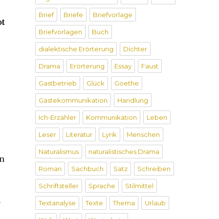
Brief
Briefe
Briefvorlage
t
Briefvorlagen
Buch
dialektische Erörterung
Dichter
Drama
Erörterung
Essay
Faust
Gastbetrieb
Glück
Goethe
Gästekommunikation
Handlung
Ich-Erzähler
Kommunikation
Leben
Leser
Literatur
Lyrik
Menschen
Naturalismus
naturalistisches Drama
en
Roman
Sachbuch
Satz
Schreiben
Schriftsteller
Sprache
Stilmittel
n
Textanalyse
Texte
Thema
Urlaub